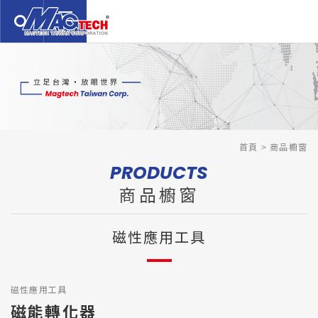
繁體中文
English
日本語
關於我們
ABOUT US
商品櫥窗
PRODUCTS
服務介紹
首頁
商品櫥窗
SERVICE
PRODUCTS
技術支援
TECHNOLOGY
商品櫥窗
新聞公告
NEWS
磁性應用工具
聯絡我們
CONTACTS
常見問題
Q&A
磁性應用工具
免責聲明
DISCLAIMER
磁能轉化器