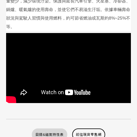
量變少，減少環境汙染。保護與延長汽車引擎、火星塞、冷卻器、
鍋爐、暖氣爐的使用壽命，並使它們不易滋生汙垢。依據車輛壽命
狀況與駕駛人習慣與使用燃料，約可節省燃油或瓦斯約8%~25%不
等。
目錄&磁氣特性表
前往現貨零售網