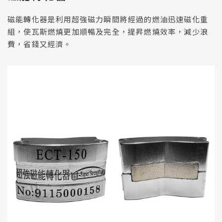
使用條款
TERMS
磁能轉化器是利用超強磁力瞬間將經過的燃油迅速磁化重
隱私權保護政策
PRIVACY
組，使瓦斯燃燒更加順暢及完全，提昇燃燒效率，減少浪
費，省錢又經濟。