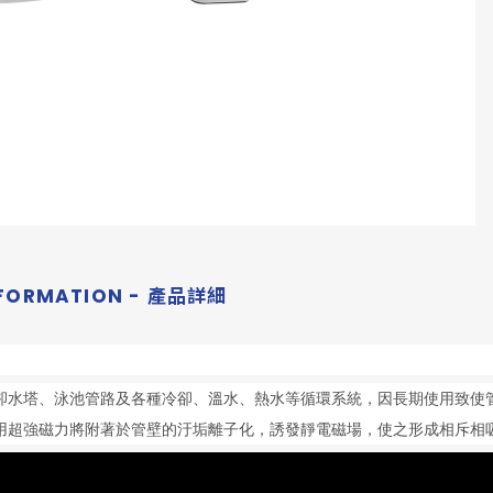
NFORMATION - 產品詳細
卻水塔、泳池管路及各種冷卻、溫水、熱水等循環系統，因長期使用致使
用超強磁力將附著於管壁的汙垢離子化，誘發靜電磁場，使之形成相斥相