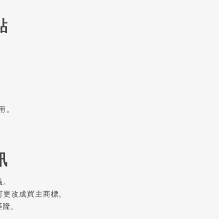
點
用。
訊
議。
品可更改成買主商標。
基隆。