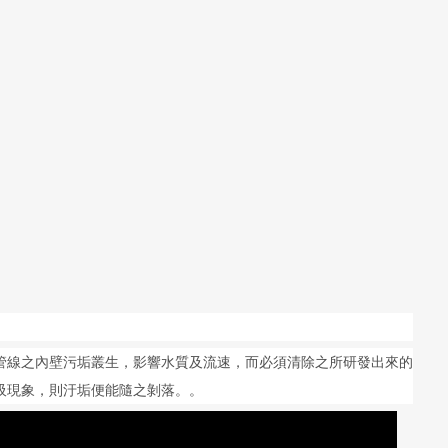
管線之內壁污垢叢生，影響水質及流速，而必須清除之所研發出來的
吸現象，則汙垢便能隨之剝落。。