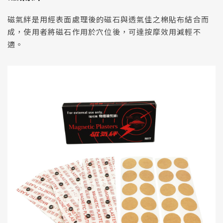
使用條款
TERMS
磁氣絆是用經表面處理後的磁石與透氣佳之棉貼布結合而
隱私權保護政策
PRIVACY
成，使用者將磁石作用於穴位後，可達按摩效用減輕不
適。