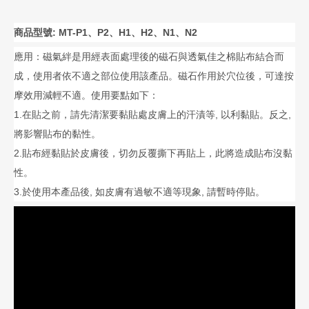
商品型號: MT-P1、P2、H1、H2、N1、N2
應用：磁氣絆是用經表面處理後的磁石與透氣佳之棉貼布結合而
成，使用者依不適之部位使用該產品。磁石作用於穴位後，可達按
摩效用減輕不適。使用要點如下：
1.在貼之前，請先清潔要黏貼處皮膚上的汗漬等, 以利黏貼。反之,
將影響貼布的黏性。
2.貼布經黏貼於皮膚後，切勿反覆撕下再貼上，此將造成貼布沒黏
性。
3.於使用本產品後, 如皮膚有過敏不適等現象, 請暫時停貼。