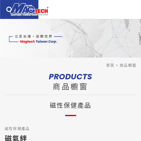
繁體中文
English
日本語
關於我們
ABOUT US
商品櫥窗
PRODUCTS
服務介紹
首頁
商品櫥窗
SERVICE
PRODUCTS
技術支援
TECHNOLOGY
商品櫥窗
新聞公告
NEWS
磁性保健產品
聯絡我們
CONTACTS
常見問題
Q&A
磁性保健產品
免責聲明
DISCLAIMER
磁氣絆